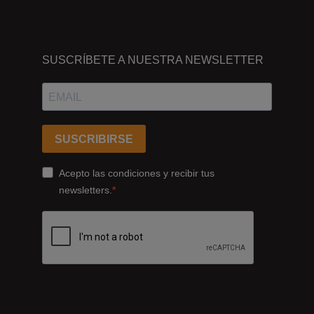
DÓNDE
ESTAMOS
SUSCRÍBETE A NUESTRA NEWSLETTER
Passeig
dels
Ferrocarrils
Catalans
SUSCRIBIRSE
178,
Cornellà
Acepto las condiciones y recibir tus
de
newsletters.
Llobregat
08940
Barcelona
+34
93
422