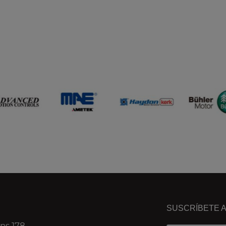
SUSCRÍBETE 
ns 178,