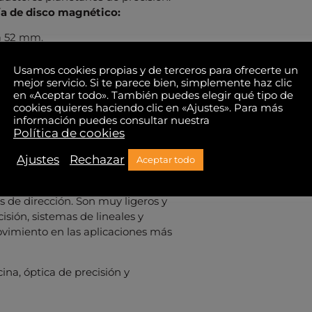
a de disco magnético:
a 52 mm.
lución. Algunos modelos permiten el
Usamos cookies propias y de terceros para ofrecerte un
mejor servicio. Si te parece bien, simplemente haz clic
a de disco con eje hueco:
en «Aceptar todo». También puedes elegir qué tipo de
cookies quieres haciendo clic en «Ajustes». Para más
información puedes consultar nuestra
rmite el micro paso.
Política de cookies
aulhaber de dos fases y multi polo
Ajustes
Rechazar
Aceptar todo
para maximizar la densidad de
rcia, ideal para aplicaciones que
 de dirección. Son muy ligeros y
sión, sistemas de lineales y
vimiento en las aplicaciones más
ina, óptica de precisión y