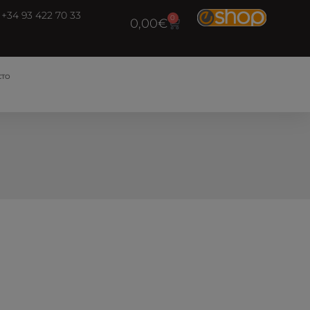
+34 93 422 70 33
0
0,00
€
CTO