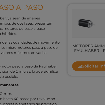
ASO A PASO
ber, ya sean de imanes
ambos de dos fases, presentan
los motores de paso a paso
 híbridos.
a de las cualidades de movimiento
MOTORES AM
M
o, los micromotores paso a paso de
FAULHABER
 valores máximos en varias
Solicitar i
omotor paso a paso de Faulnaber
isión de 2 micras, lo que significa
io posible.
rmanentes:
 32 mm.
n hasta 48 pasos por revolución.
uctores planetarios de precisión.