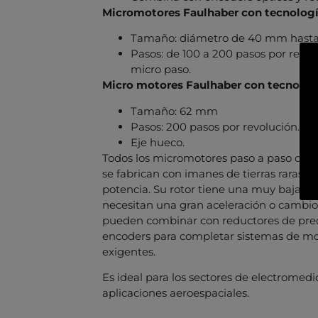
Micromotores Faulhaber con tecnologí
Tamaño: diámetro de 40 mm hast
Pasos: de 100 a 200 pasos por revo
micro paso.
Micro motores Faulhaber con tecnologí
Tamaño: 62 mm
Pasos: 200 pasos por revolución. Pe
Eje hueco.
Todos los micromotores paso a paso de F
se fabrican con imanes de tierras raras 
potencia. Su rotor tiene una muy baja ine
necesitan una gran aceleración o cambios
pueden combinar con reductores de preci
encoders para completar sistemas de mo
exigentes.
Es ideal para los sectores de electromedic
aplicaciones aeroespaciales.