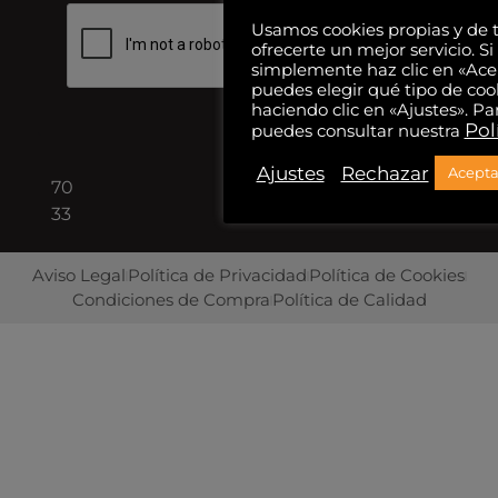
08940
Usamos cookies propias y de t
Barcelona
ofrecerte un mejor servicio. Si
simplemente haz clic en «Ace
puedes elegir qué tipo de coo
+34
haciendo clic en «Ajustes». P
Pol
puedes consultar nuestra
93
422
Ajustes
Rechazar
Acepta
70
33
Aviso Legal
Política de Privacidad
Política de Cookies
Condiciones de Compra
Política de Calidad