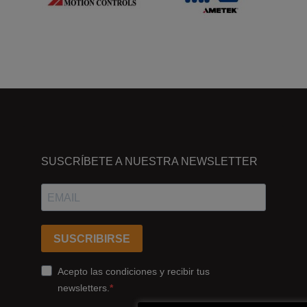
DÓNDE
ESTAMOS
SUSCRÍBETE A NUESTRA NEWSLETTER
Passeig
dels
Ferrocarrils
Catalans
SUSCRIBIRSE
178,
Cornellà
Acepto las condiciones y recibir tus
de
newsletters.
Llobregat