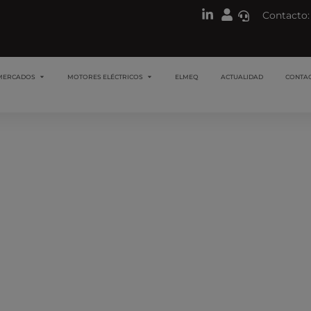
Contacto:
MERCADOS
MOTORES ELÉCTRICOS
ELMEQ
ACTUALIDAD
CONTA
 con motores capaces 
Marte