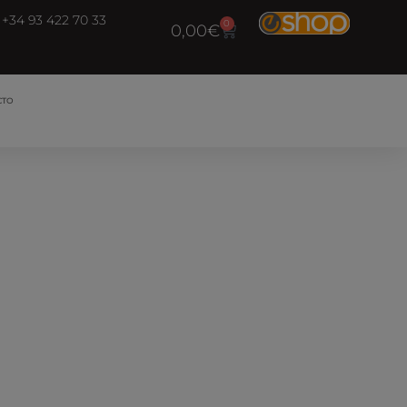
+34 93 422 70 33
0
0,00
€
CTO
de llegar a