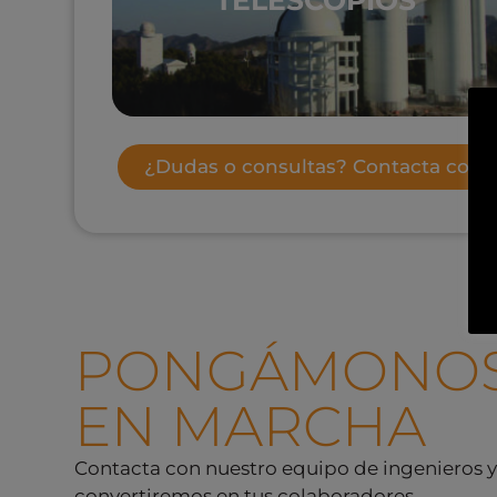
TELESCOPIOS
Ver productos
¿Dudas o consultas? Contacta con 
PONGÁMONO
EN MARCHA
Contacta con nuestro equipo de ingenieros y
convertiremos en tus colaboradores.