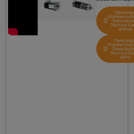
Descarg
Dunkermot
Descripci
Técnica G
dMove
Descarg
Dunkermot
Descripci
Técnica G
dPro