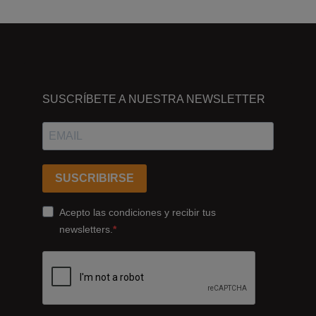
DÓNDE
ESTAMOS
SUSCRÍBETE A NUESTRA NEWSLETTER
Passeig
dels
Ferrocarrils
Catalans
SUSCRIBIRSE
178,
Cornellà
Acepto las condiciones y recibir tus
de
newsletters.
Llobregat
08940
Barcelona