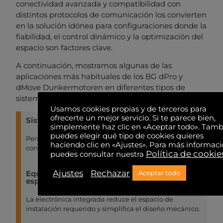
conectividad avanzada y compatibilidad con
distintos protocolos de comunicación los convierten
en la solución idónea para configuraciones donde la
fiabilidad, el control dinámico y la optimización del
espacio son factores clave.
A continuación, mostramos algunas de las
aplicaciones más habituales de los BG dPro y
dMove Dunkermotoren en diferentes tipos de
sistemas y soluciones técnicas:
Usamos cookies propias y de terceros para
ofrecerte un mejor servicio. Si te parece bien,
Sistemas de posicionamiento de precisión
simplemente haz clic en «Aceptar todo». Tam
puedes elegir qué tipo de cookies quieres
Permiten ejecutar movimientos exactos y repetibles
haciendo clic en «Ajustes». Para más informac
con alto nivel de control dinámico.
Política de cookie
puedes consultar nuestra
Ajustes
Rechazar
Equipos compactos con limitaciones de
Aceptar todo
espacio
La electrónica integrada reduce el espacio de
instalación requerido y simplifica el diseño mecánico.