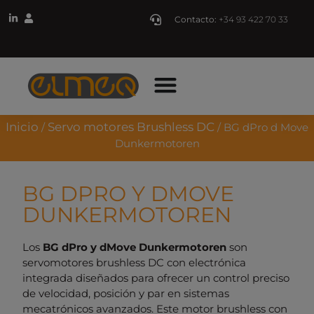
Contacto:
+34 93 422 70 33
Inicio
Servo motores Brushless DC
/
/ BG dPro d Move
Dunkermotoren
BG DPRO Y DMOVE
DUNKERMOTOREN
Los
BG dPro y dMove Dunkermotoren
son
servomotores brushless DC con electrónica
integrada diseñados para ofrecer un control preciso
de velocidad, posición y par en sistemas
mecatrónicos avanzados. Este motor brushless con