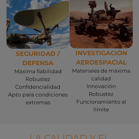
Ver
Ver
soluciones
soluciones
Investigación
Seguridad
Aeroespacial
y Defensa
INVESTIGACIÓN
SEGURIDAD /
AEROESPACIAL
DEFENSA
Materiales de máxima
Máxima fiabilidad
calidad
Robustez
Innovación
Confidencialidad
Robustez
Apto para condiciones
Funcionamiento al
extremas
límite
LA CALIDAD Y EL