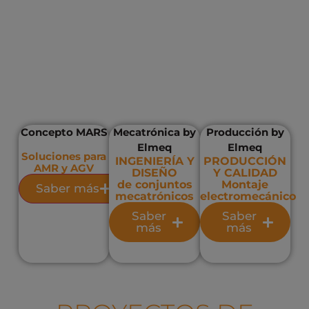
Concepto MARS
Mecatrónica by
Producción by
Elmeq
Elmeq
Soluciones para
INGENIERÍA Y
PRODUCCIÓN
AMR y AGV
DISEÑO
Y CALIDAD
de conjuntos
Montaje
Saber más
mecatrónicos
electromecánico
Saber
Saber
más
más