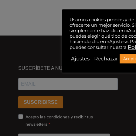
Usamos cookies propias y de 
ofrecerte un mejor servicio. Si
simplemente haz clic en «Ac
puedes elegir qué tipo de coo
haciendo clic en «Ajustes». 
Pol
puedes consultar nuestra
Ajustes
Rechazar
Acepta
DÓNDE
ESTAMOS
SUSCRÍBETE A NUESTRA NEWSLETTER
Passeig
dels
Ferrocarrils
Catalans
SUSCRIBIRSE
178,
Cornellà
Acepto las condiciones y recibir tus
de
newsletters.
Llobregat