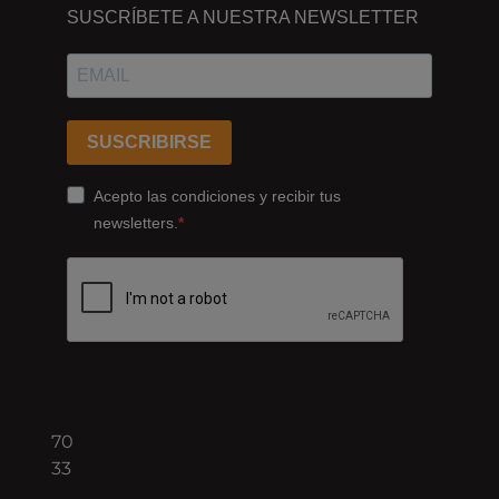
ESTAMOS
SUSCRÍBETE A NUESTRA NEWSLETTER
Passeig
dels
Ferrocarrils
Catalans
SUSCRIBIRSE
178,
Cornellà
Acepto las condiciones y recibir tus
de
newsletters.
Llobregat
08940
Barcelona
+34
93
422
70
33