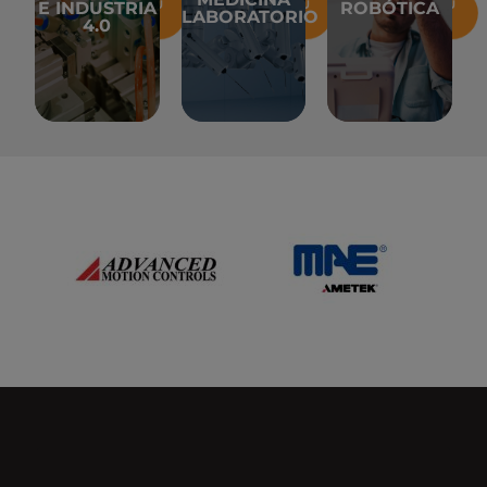
información
información
información
E INDUSTRIA
ROBÓTICA
LABORATORIO
+ Más
+ Más
+ Más
4.0
DÓNDE