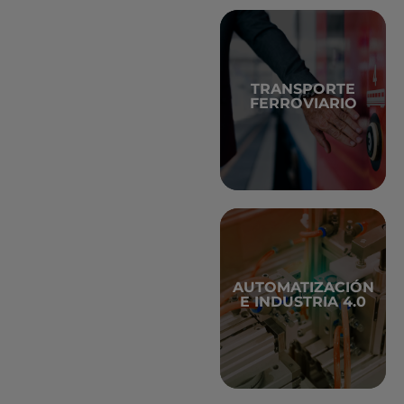
TRANSPORTE
información
FERROVIARIO
+ Más
AUTOMATIZACIÓN
información
E INDUSTRIA 4.0
+ Más