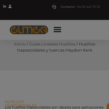
Contacto:
+34 93 422 70 33
Inicio
/
Guías Lineales Husillos
/ Husillos
trapezoidales y tuercas Haydon Kerk
HUSILLOS
TRAPEZOIDALES
Los husillos trapezoidales son ideales para aplicaciones
Y