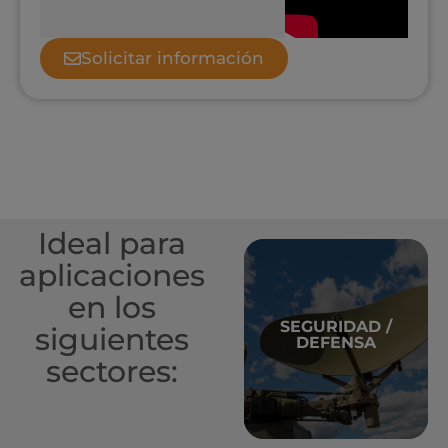
Solicitar información
Ideal para
aplicaciones
en los
SEGURIDAD /
siguientes
información
DEFENSA
+ Más
sectores: