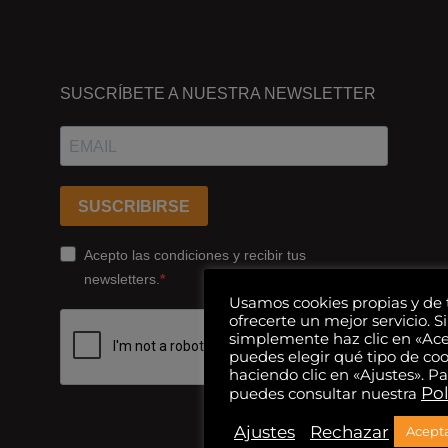
DÓNDE
ESTAMOS
SUSCRÍBETE A NUESTRA NEWSLETTER
Passeig
dels
Ferrocarrils
Catalans
SUSCRIBIRSE
178,
Cornellà
Acepto las condiciones y recibir tus
de
newsletters.
Llobregat
Usamos cookies propias y de 
ofrecerte un mejor servicio. Si
08940
simplemente haz clic en «Ac
Barcelona
puedes elegir qué tipo de coo
haciendo clic en «Ajustes». 
Pol
puedes consultar nuestra
+34
93
Ajustes
Rechazar
Acepta