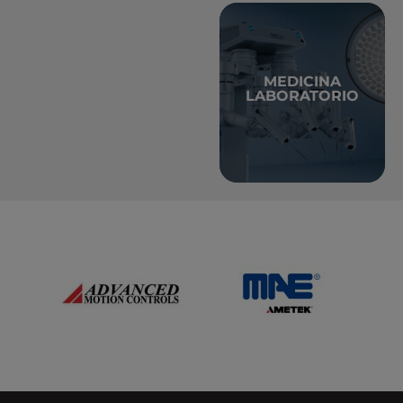
MEDICINA
información
LABORATORIO
+ Más