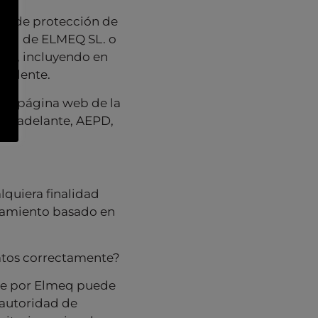
hos de protección de
cial de ELMEQ SL. o
com, incluyendo en
ivalente.
 la página web de la
 en adelante, AEPD,
lquiera finalidad
ratamiento basado en
atos correctamente?
nte por Elmeq puede
 autoridad de