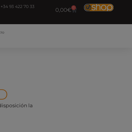
+34 93 422 70 33
0
0,00
€
CTO
D
disposición la