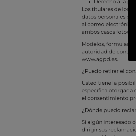
Derecho a la por
Los titulares de los 
datos personales dir
al correo electrónic
ambos casos fotocopi
Modelos, formularios
autoridad de control
www.agpd.es.
¿Puedo retirar el co
Usted tiene la posibi
específica otorgada e
el consentimiento pre
¿Dónde puedo reclam
Si algún interesado 
dirigir sus reclama