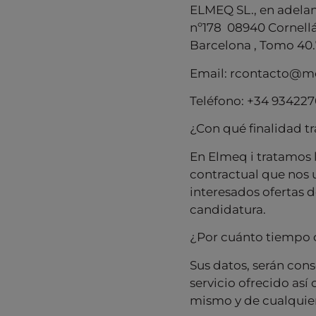
ELMEQ SL., en adelant
nº178 08940 Cornellá 
Barcelona , Tomo 40.7
Email: rcontacto@
Teléfono: +34 93422
¿Con qué finalidad t
En Elmeq i tratamos l
contractual que nos un
interesados ofertas d
candidatura.
¿Por cuánto tiempo 
Sus datos, serán con
servicio ofrecido así
mismo y de cualquier 