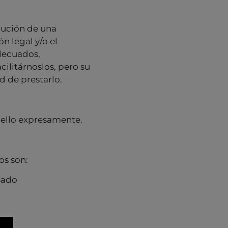
ecución de una
ón legal y/o el
adecuados,
cilitárnoslos, pero su
d de prestarlo.
 ello expresamente.
os son:
esado