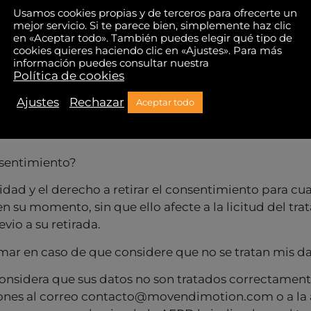
tabilidad de los datos
Usamos cookies propias y de terceros para ofrecerte un
datos personales obtenidos, podrán ejercer sus derec
mejor servicio. Si te parece bien, simplemente haz clic
igiendo una comunicación por escrito al domicilio so
en «Aceptar todo». También puedes elegir qué tipo de
cookies quieres haciendo clic en «Ajustes». Para más
o habilitado a tal efecto, contacto@movendimotion.
información puedes consultar nuestra
a de su DNI u otro documento de identificación equ
Política de cookies
 y más información disponible sobre sus derechos en
Ajustes
Rechazar
Aceptar todo
 nacional, Agencia Española de Protección de Datos,
nsentimiento?
lidad y el derecho a retirar el consentimiento para cua
n su momento, sin que ello afecte a la licitud del t
vio a su retirada.
ar en caso de que considere que no se tratan mis d
considera que sus datos no son tratados correctame
ciones al correo contacto@movendimotion.com o a la