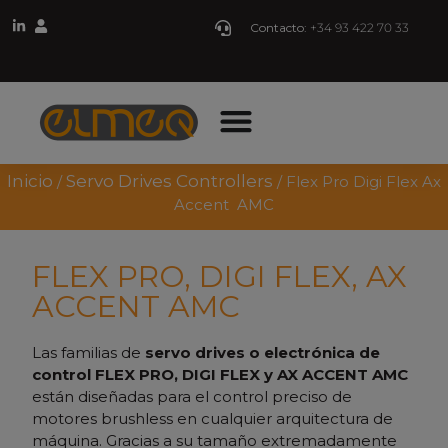
Contacto:
+34 93 422 70 33
Inicio
Servo Drives Controllers
/
/ Flex Pro Digi Flex Ax
Accent AMC
FLEX PRO, DIGI FLEX, AX
ACCENT AMC
Las familias de
servo drives o electrónica de
control FLEX PRO, DIGI FLEX y AX ACCENT AMC
están diseñadas para el control preciso de
motores brushless en cualquier arquitectura de
máquina. Gracias a su tamaño extremadamente