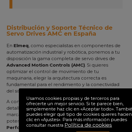
Distribución y Soporte Técnico de
Servo Drives AMC en España
En
Elmeq
, como especialistas en componentes de
automatización industrial y robótica, ponemos a tu
disposición la gama completa de servo drives de
Advanced Motion Controls (AMC)
. Si quieres
optimizar el control de movimiento de tu
maquinaria, elegir la arquitectura correcta es
fundamental para el rendimiento y la conectividad
del sistema.
Usamos cookies propias y de terceros para
A continuación, presentamos una comparativa
ofrecerte un mejor servicio. Si te parece bien,
detallada entre las tres familias principales de la
simplemente haz clic en «Aceptar todo». Tambi
puedes elegir qué tipo de cookies quieres hacie
marca:
AMC FlexPro®
(máxima densidad de
clic en «Ajustes». Para más información puedes
potencia para robótica móvil),
AMC DigiFlex®
Política de cookies
consultar nuestra
Performance™
(versatilidad digital para buses de