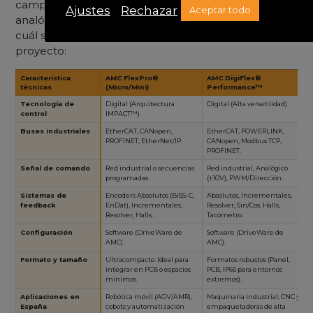
campo industriales) y
AMC AxCent™
(la solución
Ajustes
Rechazar
Aceptar todo
analógica de alta fiabilidad y cero latencia). Conoce
cuál se adapta mejor a los requerimientos de tu
proyecto:
Característica
AMC FlexPro®
AMC DigiFlex®
técnicas
(Micro/Mini)
Performance™
(
Tecnología de
Digital (Arquitectura
Digital (Alta versatilidad)
A
control
IMPACT™)
d
Buses industriales
EtherCAT, CANopen,
EtherCAT, POWERLINK,
S
PROFINET, EtherNet/IP.
CANopen, Modbus TCP,
h
PROFINET.
Señal de comando
Red industrial o secuencias
Red industrial, Analógico
±
programadas.
(±10V), PWM/Dirección.
P
Sistemas de
Encoders Absolutos (BiSS-C,
Absolutos, Incrementales,
I
feedback
EnDat), Incrementales,
Resolver, Sin/Cos, Halls,
H
Resolver, Halls.
Tacómetro.
Configuración
Software (DriveWare de
Software (DriveWare de
H
AMC).
AMC).
D
Formato y tamaño
Ultracompacto. Ideal para
Formatos robustos (Panel,
F
integrar en PCB o espacios
PCB, IP65 para entornos
e
mínimos.
extremos).
Aplicaciones en
Robótica móvil (AGV/AMR),
Maquinaria industrial, CNC y
R
España
cobots y automatización
empaquetadoras de alta
(