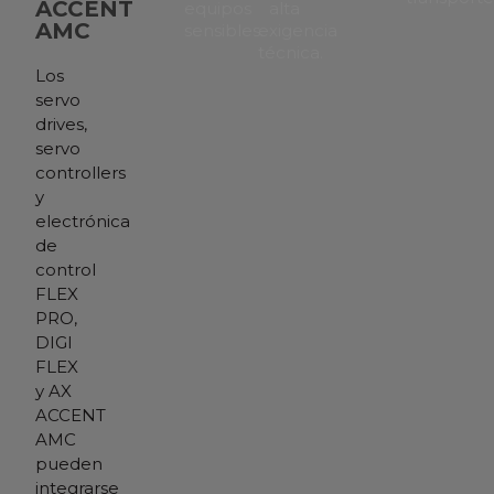
ACCENT
equipos
alta
AMC
sensibles.
exigencia
técnica.
Los
servo
drives,
servo
controllers
y
electrónica
de
control
FLEX
PRO,
DIGI
FLEX
y AX
ACCENT
AMC
pueden
integrarse