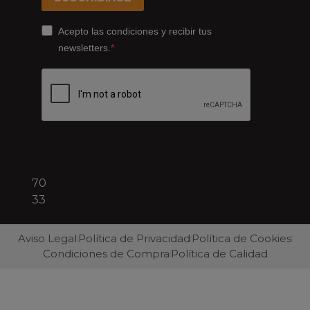
178,
Cornellà
Acepto las condiciones y recibir tus
de
newsletters.
Llobregat
08940
Barcelona
+34
93
422
70
33
Aviso Legal
Política de Privacidad
Política de Cookies
Condiciones de Compra
Política de Calidad