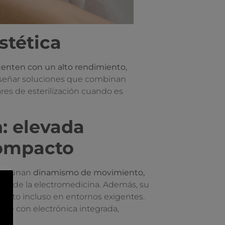
stética
cuenten con un alto rendimiento,
diseñar soluciones que combinan
res de esterilización cuando es
: elevada
compacto
vos aúnan
dinamismo de movimiento,
ntes de la electromedicina. Además, su
iento incluso en entornos exigentes.
rse con electrónica integrada,