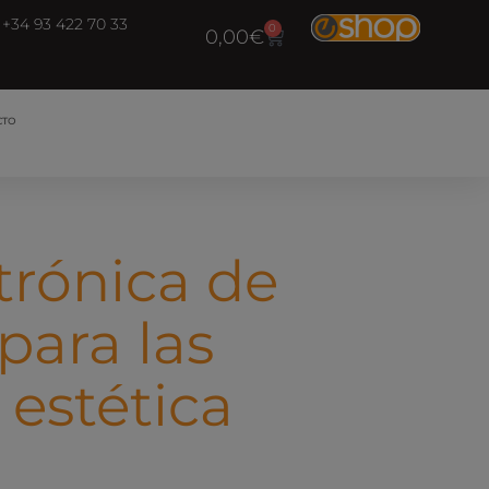
+34 93 422 70 33
0
0,00
€
CTO
trónica de
para las
 estética