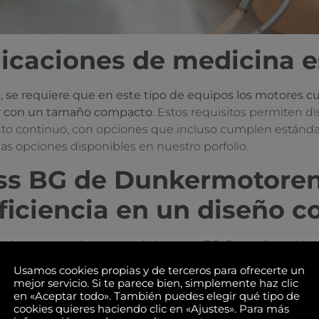
icaciones de medicina e
ca, se requiere que en este tipo de equipos los motores 
za y con un tamaño compacto
. Estos requisitos permiten 
iento continuo, con opciones que incluso cumplen estánda
las opciones disponibles en nuestro porfolio.
ss BG de Dunkermotoren
eficiencia en un diseño 
e los motores brushless de la gama BG. Estos dispositi
 potencia
, siendo ideales para las aplicaciones más exige
Usamos cookies propias y de terceros para ofrecerte un
ntra el agua y la contaminación garantizan su funcionam
mejor servicio. Si te parece bien, simplemente haz clic
idad y cumplimiento CE y UL y como ventaja pueden elegi
en «Aceptar todo». También puedes elegir qué tipo de
cookies quieres haciendo clic en «Ajustes». Para más