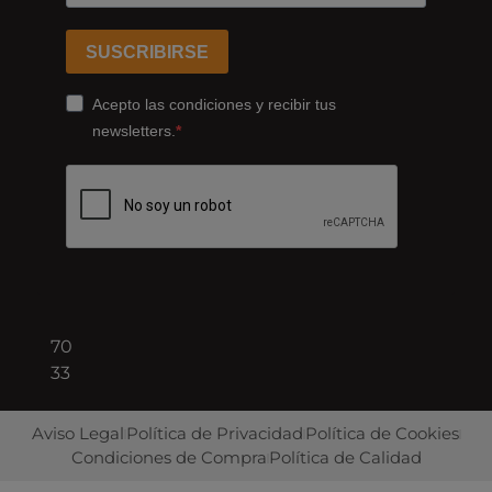
Ferrocarrils
Catalans
SUSCRIBIRSE
178,
Cornellà
Acepto las condiciones y recibir tus
de
newsletters.
Llobregat
08940
Barcelona
+34
93
422
70
33
Aviso Legal
Política de Privacidad
Política de Cookies
Condiciones de Compra
Política de Calidad