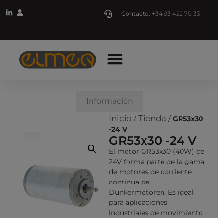
Contacto:
+34 93 422 70 33
Descripción
Información
Inicio
Tienda
/
/
GR53x30
-24 V
GR53x30 -24 V
El motor GR53x30 (40W) de
24V forma parte de la gama
de motores de corriente
continua de
Dunkermotoren. Es ideal
para aplicaciones
industriales de movimiento