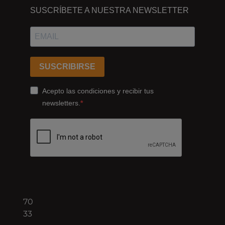
ESTAMOS
SUSCRÍBETE A NUESTRA NEWSLETTER
Passeig
dels
Ferrocarrils
Catalans
SUSCRIBIRSE
178,
Cornellà
Acepto las condiciones y recibir tus
de
newsletters.
Llobregat
08940
Barcelona
+34
93
422
70
33