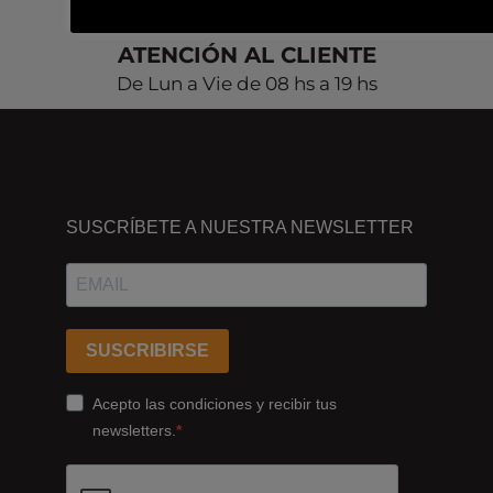
ATENCIÓN AL CLIENTE
De Lun a Vie de 08 hs a 19 hs
DÓNDE
ESTAMOS
SUSCRÍBETE A NUESTRA NEWSLETTER
Passeig
dels
Ferrocarrils
Catalans
SUSCRIBIRSE
178,
Cornellà
Acepto las condiciones y recibir tus
de
newsletters.
Llobregat
08940