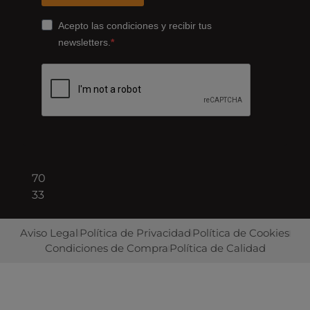
178,
Cornellà
Acepto las condiciones y recibir tus
de
newsletters.
Llobregat
08940
Barcelona
+34
93
422
70
33
Aviso Legal
Política de Privacidad
Política de Cookies
Condiciones de Compra
Política de Calidad