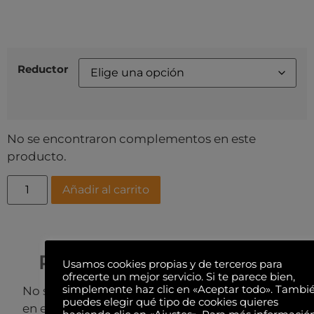
Reductor
No se encontraron complementos en este
producto.
Añadir al carrito
Productos relacionados
Usamos cookies propias y de terceros para
ofrecerte un mejor servicio. Si te parece bien,
simplemente haz clic en «Aceptar todo». Tambi
No se encontraron productos relacionados
puedes elegir qué tipo de cookies quieres
en este producto.