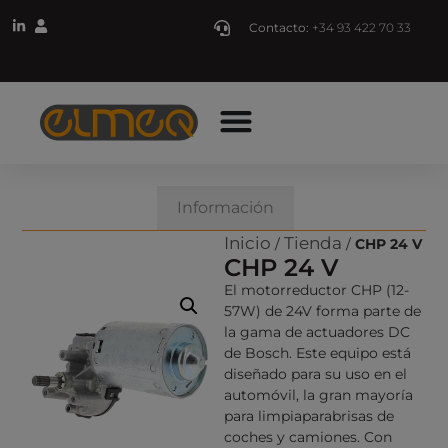
Contacto:
+34 93 422 70 33
Descripción
Información
Inicio
Tienda
/
/
CHP 24 V
CHP 24 V
El motorreductor CHP (12-
57W) de 24V forma parte de
la gama de actuadores DC
de Bosch. Este equipo está
diseñado para su uso en el
automóvil, la gran mayoría
para limpiaparabrisas de
coches y camiones. Con