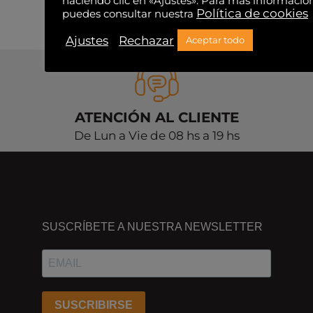
haciendo clic en «Ajustes». Para más informació
Política de cookies
puedes consultar nuestra
Ajustes
Rechazar
Aceptar todo
ATENCIÓN AL CLIENTE
De Lun a Vie de 08 hs a 19 hs
DÓNDE
ESTAMOS
SUSCRÍBETE A NUESTRA NEWSLETTER
Passeig
dels
Ferrocarrils
Catalans
SUSCRIBIRSE