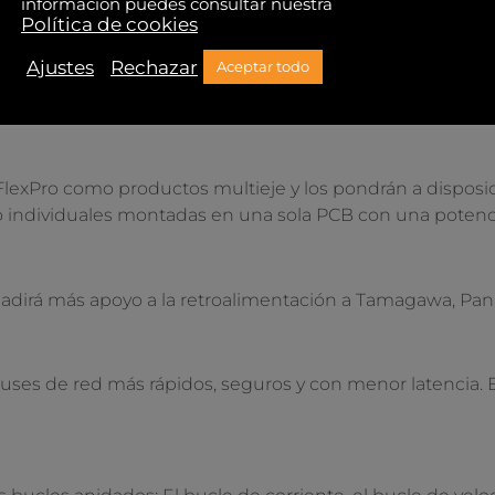
información puedes consultar nuestra
Política de cookies
Ajustes
Rechazar
Aceptar todo
sempeñan un papel importante en la línea de productos
más opciones para trabajar en entornos hostiles.
lexPro como productos multieje y los pondrán a disposi
o individuales montadas en una sola PCB con una potenc
dirá más apoyo a la retroalimentación a Tamagawa, Pana
uses de red más rápidos, seguros y con menor latencia. 