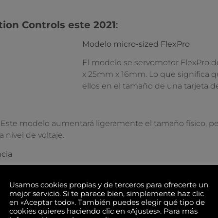
on Controls este 2021
:
Modelo micro-sized FlexPro
El modelo se servomotor FlexPro
x 25mm x 16mm. Lo que significa q
ellos en el tamaño de una tarjeta de 
 Este modelo aumentará ligeramente el tamaño físico, pero
ivel de voltaje.
cia
a «montaje en panel» y «montaje M/V» a la oferta de Flex
 enchufes más grandes para facilitar la instalación. Cosa 
Usamos cookies propias y de terceros para ofrecerte un
mejor servicio. Si te parece bien, simplemente haz clic
en «Aceptar todo». También puedes elegir qué tipo de
cookies quieres haciendo clic en «Ajustes». Para más
l «lomo» estarán disponibles en la versión de montaje e