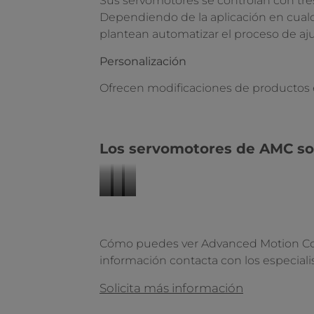
Sus servomotores se controlan con tres 
Dependiendo de la aplicación en cualqu
plantean automatizar el proceso de aju
Personalización
Ofrecen modificaciones de productos e
Los servomotores de AMC son
https://www.elmeq-
https://www.elmeq-
https://www.elmeq-
motion.es/mercado/automatizaci
motion.es/mercado/automatiza
motion.es/mercado/robotica
industrial
almacenes-
Cómo puedes ver Advanced Motion Cont
agv
información contacta con los especiali
Solicita más información