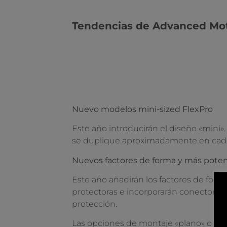
Tendencias de Advanced Moti
Nuevo modelos mini-sized FlexPro
Este año introducirán el diseño «mini».
se duplique aproximadamente en cada n
Nuevos factores de forma y más poten
Este año añadirán los factores de form
protectoras e incorporarán conectores y
protección.
Las opciones de montaje «plano» o en e