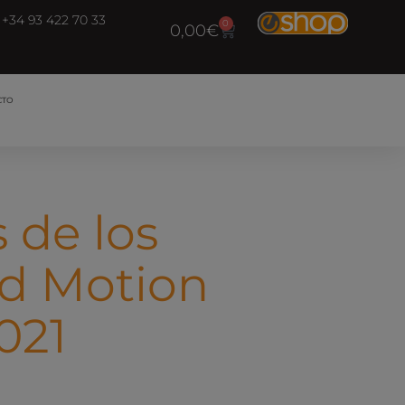
+34 93 422 70 33
0
0,00
€
CTO
 de los
d Motion
021