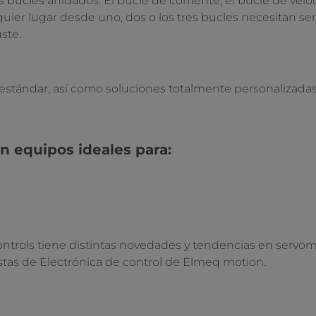
bucles anidados: El bucle de corriente, el bucle de veloc
ier lugar desde uno, dos o los tres bucles necesitan ser 
ste.
stándar, así como soluciones totalmente personalizadas
 equipos ideales para:
on-
cion-
rols tiene distintas novedades y tendencias en servomo
stas de Electrónica de control de Elmeq motion.