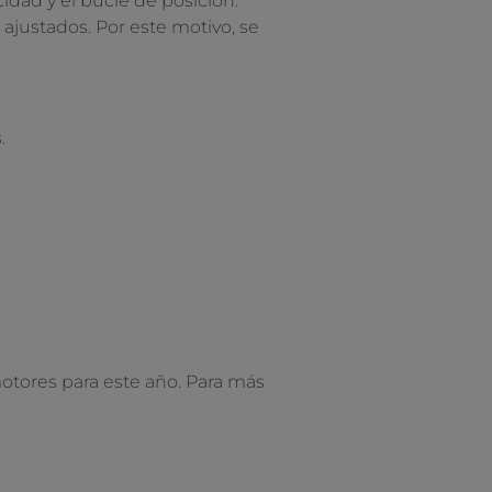
idad y el bucle de posición.
ajustados. Por este motivo, se
.
tores para este año. Para más