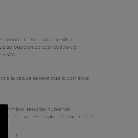
 de tamaño reducido mide 38mm
ue se pueden colocar cuatro de
visita.
 a la vez, se espera que la corriente
Pro. Ambos, tendrán cubiertas
que en los de estilo abierto no ofrecían
n panel.