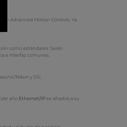
 de Advanced Motion Controls. Ya
ción como estándares. Serán
ia e interfaz comunes.
sonic/Nikon y SSI.
Este año
Ethernet/IP
se añadirá a su