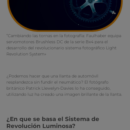
”Cambiando las tornas en la fotografía: Faulhaber equipa
servomotores Brushless DC de la serie Bx4 para el
desarrollo del revolucionario sistema fotográfico Light
Revolution System»
¿Podemos hacer que una llanta de automóvil
resplandezca sin fundir el neumático? El fotógrafo
británico Patrick Llewelyn-Davies lo ha conseguido,
utilizando luz ha creado una imagen brillante de la llanta.
¿En que se basa el Sistema de
Revolución Luminosa?