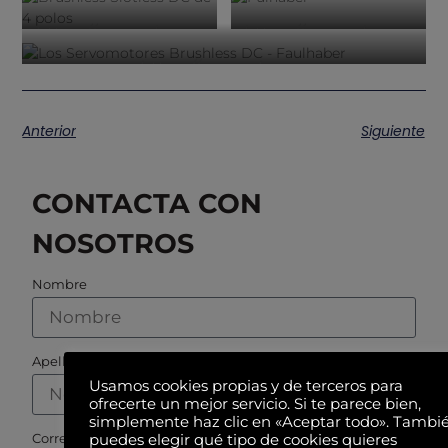
https://www.elmeq-
https://www.elmeq-
motion.es/productos/brushless-
motion.es/marca/faulh
https://www.elmeq-
slotless-dc-de-4-
motion.es/productos/servomotores-
polos-gama-bx4-y-
brushless-dc-faulhaber
bp4-faulhaber
Anterior
Siguiente
CONTACTA CON
NOSOTROS
Nombre
Apellidos
Usamos cookies propias y de terceros para
ofrecerte un mejor servicio. Si te parece bien,
simplemente haz clic en «Aceptar todo». Tambi
Correo electrónico
puedes elegir qué tipo de cookies quieres