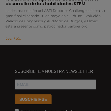
desarrollo de las habilidades STEM
La décima edición del ASTI Robotics Challenge celebra su
gran final el sábado 30 de mayo en el Fórum Evolución –
Palacio de Congresos y Auditorio de Burgos, y Elmeq
estará presente como patrocinador partner oro.
Leer Más
DÓNDE
ESTAMOS
SUSCRÍBETE A NUESTRA NEWSLETTER
Passeig
dels
Ferrocarrils
Catalans
SUSCRIBIRSE
178,