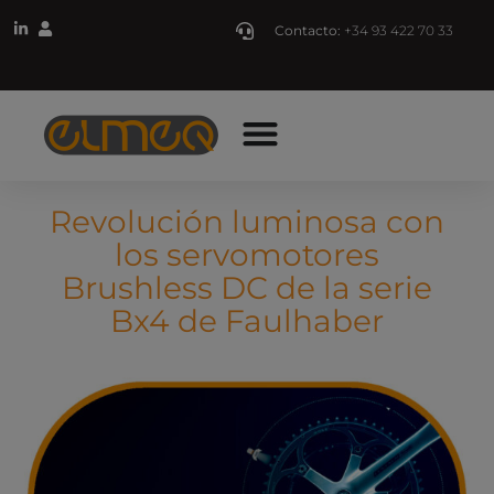
Contacto:
+34 93 422 70 33
Revolución luminosa con
los servomotores
Brushless DC de la serie
Bx4 de Faulhaber