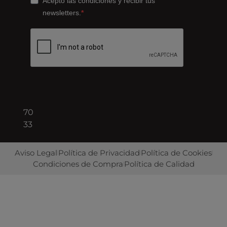
Cornellà
Acepto las condiciones y recibir tus
de
newsletters.
Llobregat
08940
Barcelona
+34
93
422
70
33
Aviso Legal
Política de Privacidad
Política de Cookies
Condiciones de Compra
Política de Calidad