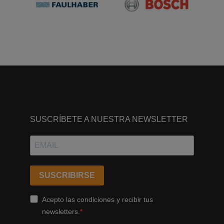
DÓNDE
ESTAMOS
SUSCRÍBETE A NUESTRA NEWSLETTER
Passeig
dels
Ferrocarrils
Catalans
SUSCRIBIRSE
178,
Cornellà
Acepto las condiciones y recibir tus
de
newsletters.
Llobregat