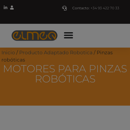
Contacto:
+34 93 422 70 33
Inicio
/
Producto Adaptado Robotica
/ Pinzas
robóticas
MOTORES PARA PINZAS
ROBÓTICAS