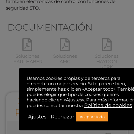
también electrónicas de control con funciones de
seguridad STO.
DOCUMENTACIÓN
Soluciones
Soluciones
Soluciones
FAULHABER
AMC
HAYDON
KERK
Usamos cookies propias y de terceros para
ofrecerte un mejor servicio. Si te parece bien,
simplemente haz clic en «Aceptar todo». Tambi
puedes elegir qué tipo de cookies quieres
PRODUCTOS PARA
haciendo clic en «Ajustes». Para más informació
Política de cookies
puedes consultar nuestra
PINZAS ROBÓTICAS
Ajustes
Rechazar
Aceptar todo