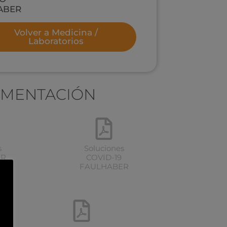
ABER
Volver a Medicina /
Laboratorios
MENTACIÓN
s
Soluciones
ER
COVID-19
FAULHABER