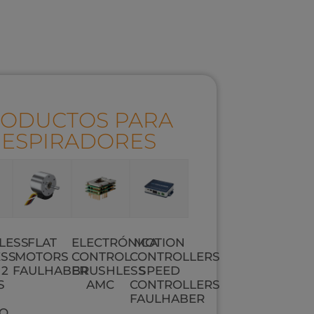
ODUCTOS PARA
RESPIRADORES
LESS
FLAT
ELECTRÓNICA
MOTION
ESS
MOTORS
CONTROL
CONTROLLERS
 2
FAULHABER
BRUSHLESS
SPEED
S
AMC
CONTROLLERS
FAULHABER
RO