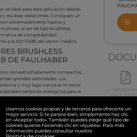
FAULH
 es ideal para esta aplicación debido
ia y escasas vibraciones. Consiguen un
e son extremadamente ligeros y
motores, al ser de tipo brushless,
ormativa de compatibilidad
me a la ISO 13485 del sector médico.
RES BRUSHLESS
DOCU
Y B DE FAULHABER
polos son extremadamente compactos,
anzan grandes velocidades. Los
tencia y muy baja inercia al no tener
Solucione
corporados sensores analógicos para el
FAULHAB
se combina con electrónica de control
, entre otros componentes.
Usamos cookies propias y de terceros para ofrecerte un
CTRICA: GAMA DE
mejor servicio. Si te parece bien, simplemente haz clic
en «Aceptar todo». También puedes elegir qué tipo de
OL BRUSHLESS DE
cookies quieres haciendo clic en «Ajustes». Para más
información puedes consultar nuestra
Política de cookies