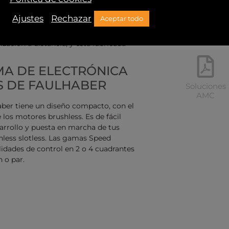
Soluci
ica de control del motor en la del
DUNKERM
Ajustes
Rechazar
Aceptar todo
encia eléctrica y un tamaño muy
ocidad del motor y la opción de bus de
zación a distancia, y está fabricada
MA DE ELECTRÓNICA
S DE FAULHABER
Soluciones
AMC
aber tiene un diseño compacto, con el
los motores brushless. Es de fácil
arrollo y puesta en marcha de tus
hless slotless. Las gamas Speed
lidades de control en 2 o 4 cuadrantes
n o par.