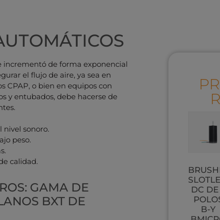
AUTOMÁTICOS
se incrementó de forma exponencial
rar el flujo de aire, ya sea en
PR
los CPAP, o bien en equipos con
dos y entubados, debe hacerse de
tes.
 nivel sonoro.
ajo peso.
s.
e calidad.
BRUSH
SLOTL
ROS: GAMA DE
DC DE
LANOS BXT DE
POLO
B-Y
BMIC