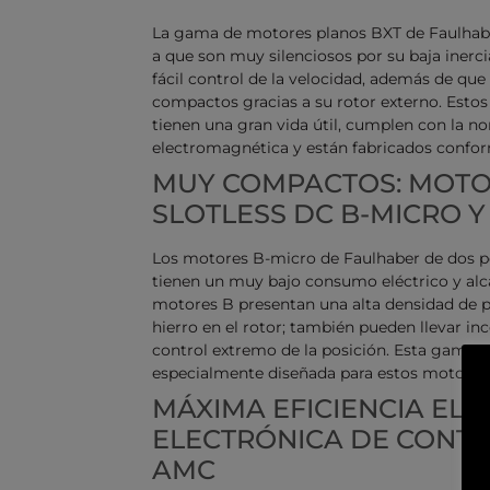
La gama de motores planos BXT de Faulhaber
a que son muy silenciosos por su baja inerc
fácil control de la velocidad, además de qu
compactos gracias a su rotor externo. Estos 
tienen una gran vida útil, cumplen con la n
electromagnética y están fabricados confor
MUY COMPACTOS: MOTO
SLOTLESS DC B-MICRO 
Los motores B-micro de Faulhaber de dos 
tienen un muy bajo consumo eléctrico y alc
motores B presentan una alta densidad de po
hierro en el rotor; también pueden llevar in
control extremo de la posición. Esta gama 
especialmente diseñada para estos motores
MÁXIMA EFICIENCIA ELÉ
ELECTRÓNICA DE CONTR
AMC