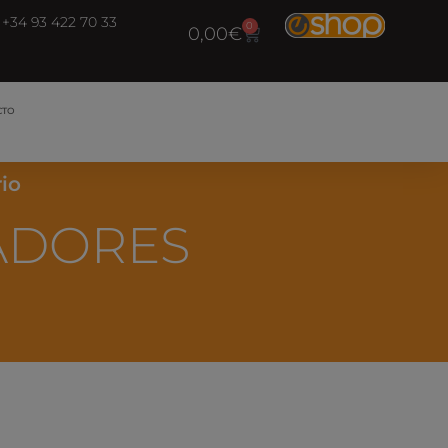
+34 93 422 70 33
0
0,00
€
CTO
io
ADORES