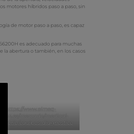
los motores híbridos paso a paso, sin
gía de motor paso a paso, es capaz
 DM66200H es adecuado para muchas
e la abertura o también, en los casos
https://www.elmeq-
tion.es/mercado/medical-
ratorio/equipos-diagnostico