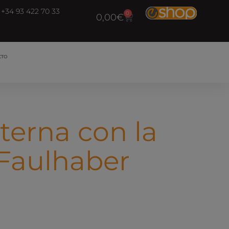
+34 93 422 70 33
0
0,00
€
CTO
terna con la
 Faulhaber