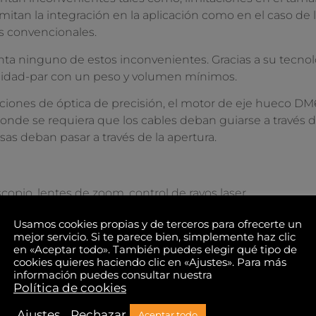
mitan la integración en la aplicación como en el caso de 
es convencionales.
 ninguno de estos inconvenientes. Gracias a su tecnolo
ocidad-par con un peso y volumen mínimos.
caciones de óptica de precisión, el motor de eje hueco
donde se requiera que los cables deban guiarse a través d
sas deban pasar a través de la apertura.
opio, lentes de zoom, control de rayos laser
a prótesis en robótica, rodillas artificiales, espaldas
Usamos cookies propias y de terceros para ofrecerte un
mejor servicio. Si te parece bien, simplemente haz clic
en «Aceptar todo». También puedes elegir qué tipo de
https://www.elmeq-
cookies quieres haciendo clic en «Ajustes». Para más
motion.es/mercado/investigacion-
al-
mo
información puedes consultar nuestra
aeroespacial/telescopio
Política de cookies
os
labo
Ajustes
Rechazar
Aceptar todo