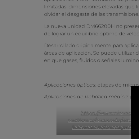
limitadas, dimensiones elevadas que li
olvidar el desgaste de las transmision
La nueva unidad DM66200H no presenta
de lograr un equilibrio óptimo de vel
Desarrollado originalmente para apli
áreas de aplicación. Se puede utilizar 
en que gases, fluidos o señales lumino
Aplicaciones ópticas
:
etapas de microsc
Aplicaciones de Robótica médica
: par
https://www.elmeq-
motion.es/mercado/medic
laboratorio/exoesquelet