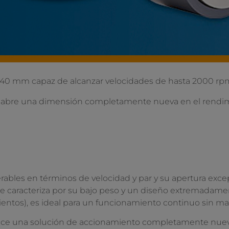
 40 mm capaz de alcanzar velocidades de hasta 2000 r
re una dimensión completamente nueva en el rendimi
rables en términos de velocidad y par y su apertura exc
e caracteriza por su bajo peso y un diseño extremadamen
tos), es ideal para un funcionamiento continuo sin m
ce una solución de accionamiento completamente nueva