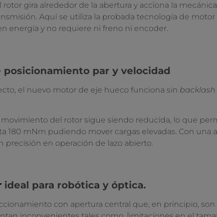
El rotor gira alrededor de la abertura y acciona la mecáni
nsmisión. Aquí se utiliza la probada tecnología de mot
n energía y no requiere ni freno ni encoder.
e posicionamiento par y velocidad
to, el nuevo motor de eje hueco funciona sin
backlas
n movimiento del rotor sigue siendo reducida, lo que per
ta 180 mNm pudiendo mover cargas elevadas. Con una alt
 precisión en operación de lazo abierto.
r
ideal para robótica y óptica.
ccionamiento con apertura central que, en principio, so
tan inconvenientes tales como, limitaciones en el tamañ