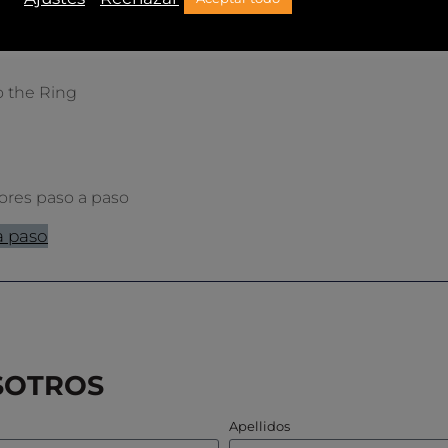
o the Ring
ores paso a paso
a paso
SOTROS
Apellidos