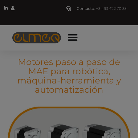
Contacto:
+34 93 422 70 33
Motores paso a paso de
MAE para robótica,
máquina-herramienta y
automatización