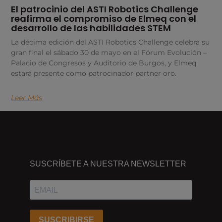
El patrocinio del ASTI Robotics Challenge
reafirma el compromiso de Elmeq con el
desarrollo de las habilidades STEM
La décima edición del ASTI Robotics Challenge celebra su
gran final el sábado 30 de mayo en el Fórum Evolución –
Palacio de Congresos y Auditorio de Burgos, y Elmeq
estará presente como patrocinador partner oro.
Leer Más
DÓNDE
ESTAMOS
SUSCRÍBETE A NUESTRA NEWSLETTER
Passeig
dels
Ferrocarrils
Catalans
SUSCRIBIRSE