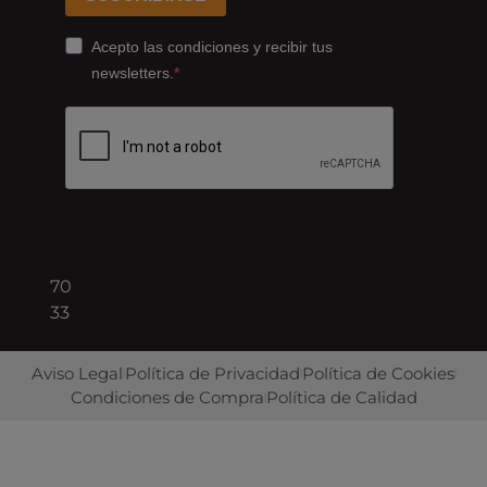
178,
Cornellà
Acepto las condiciones y recibir tus
de
newsletters.
Llobregat
08940
Barcelona
+34
93
422
70
33
Aviso Legal
Política de Privacidad
Política de Cookies
Condiciones de Compra
Política de Calidad