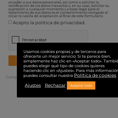
acceder a sus datos personales, así como a solicitar la
rectiﬁcación de los datos inexactos o, en su caso, solicitar su
supresión a cualquier momento.La base legal para el
tratamiento de sus datos es el consentimiento otorgado al
clicar la casilla de aceptación al ﬁnal de este formulario.
Acepto la política de privacidad.
Usamos cookies propias y de terceros para
ofrecerte un mejor servicio. Si te parece bien,
Enviar
simplemente haz clic en «Aceptar todo». Tambi
puedes elegir qué tipo de cookies quieres
haciendo clic en «Ajustes». Para más informació
Política de cookies
puedes consultar nuestra
Comparte el contenido:
Ajustes
Rechazar
Aceptar todo