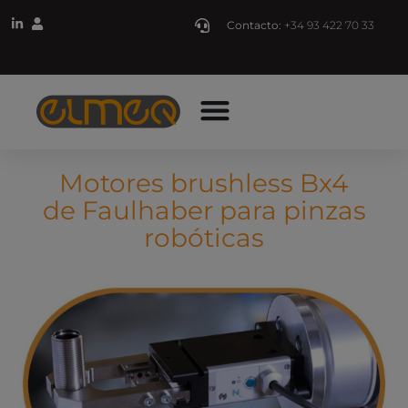
Contacto:
+34 93 422 70 33
Motores brushless Bx4
de Faulhaber para pinzas
robóticas