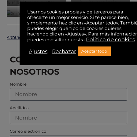
faulhaber-en-un-
dc-de-faulhaber-
amr-precision-y-
para-aliviar-el-
Usamos cookies propias y de terceros para
fiabilidad
dolor-de-espalda-
ofrecerte un mejor servicio. Si te parece bien,
https://www.elmeq-motion.es/los-motores-
con-el-
simplemente haz clic en «Aceptar todo». Tambi
faulhaber-clave-para-las-camaras-
puedes elegir qué tipo de cookies quieres
exoesqueleto-de-
termicas-frente-a-la-covid-19
haciendo clic en «Ajustes». Para más informació
japet
Anterior
Siguiente
Política de cookies
puedes consultar nuestra
Ajustes
Rechazar
Aceptar todo
CONTACTA CON
NOSOTROS
Nombre
Apellidos
Correo electrónico