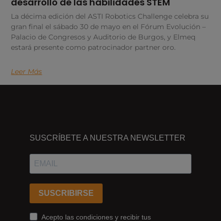
desarrollo de las habilidades STEM
La décima edición del ASTI Robotics Challenge celebra su
gran final el sábado 30 de mayo en el Fórum Evolución –
Palacio de Congresos y Auditorio de Burgos, y Elmeq
estará presente como patrocinador partner oro.
Leer Más
DÓNDE
ESTAMOS
SUSCRÍBETE A NUESTRA NEWSLETTER
Passeig
dels
Ferrocarrils
Catalans
SUSCRIBIRSE
178,
Cornellà
Acepto las condiciones y recibir tus