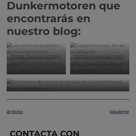
Dunkermotoren que
encontrarás en
nuestro blog:
https://www.elmeq-
https://www.elmeq-
motion.es/motores-
motion.es/dunkermotor
brushless-de-
mejorando-el-
dunkermotoren-
sistema-de-
seguridad-en-un-
traccion-para-los-
robot-movil
procesos-de-la-
https://www.elmeq-motion.es/electronica-
intralogistica
de-contro-brushless-de-dunkermotoren-
para-la-industria40
Anterior
Siguiente
CONTACTA CON