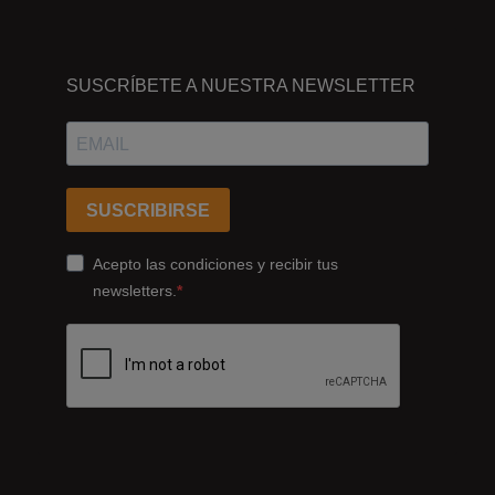
DÓNDE
ESTAMOS
SUSCRÍBETE A NUESTRA NEWSLETTER
Passeig
dels
Ferrocarrils
Catalans
SUSCRIBIRSE
178,
Cornellà
Acepto las condiciones y recibir tus
de
newsletters.
Llobregat
08940
Barcelona
+34
93
422