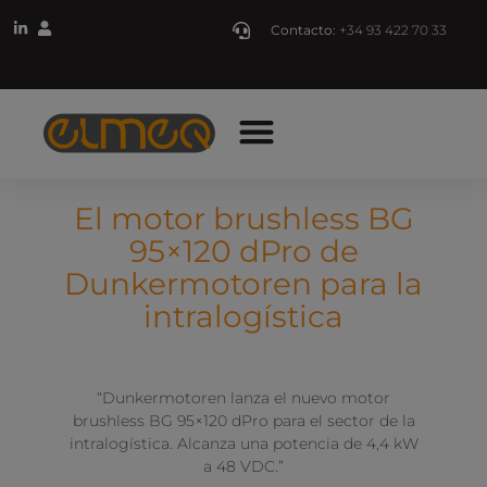
Contacto:
+34 93 422 70 33
El motor brushless BG
95×120 dPro de
Dunkermotoren para la
intralogística
“Dunkermotoren lanza el nuevo motor
brushless BG 95×120 dPro para el sector de la
intralogística. Alcanza una potencia de 4,4 kW
a 48 VDC.”