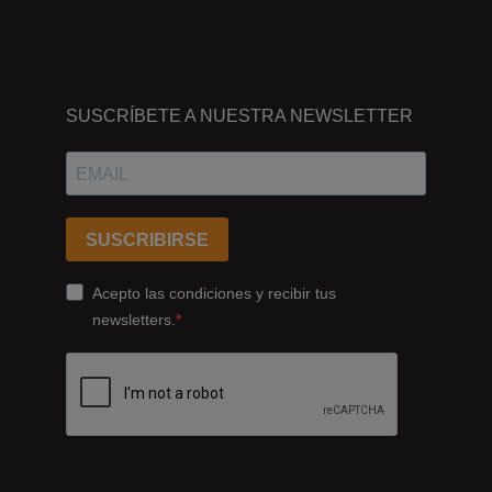
DÓNDE
ESTAMOS
SUSCRÍBETE A NUESTRA NEWSLETTER
Passeig
dels
Ferrocarrils
Catalans
SUSCRIBIRSE
178,
Cornellà
Acepto las condiciones y recibir tus
de
newsletters.
Llobregat
08940
Barcelona
+34
93