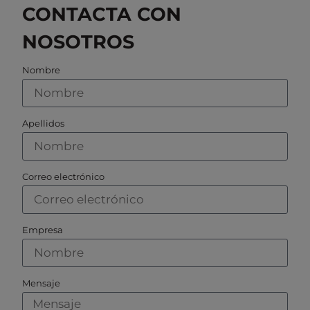
CONTACTA CON
polos-
gama-
NOSOTROS
bx4-
y-
Nombre
bp4-
faulhaber
Apellidos
Correo electrónico
Empresa
Mensaje