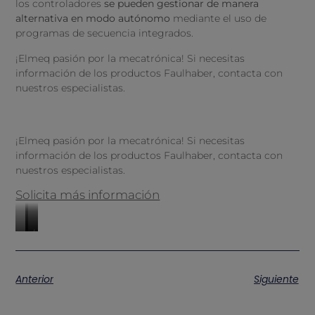
los controladores
se pueden gestionar de manera
alternativa en modo autónomo
mediante el uso de
programas de secuencia integrados.
¡Elmeq pasión por la mecatrónica! Si necesitas
información de los productos Faulhaber, contacta con
nuestros especialistas.
¡Elmeq pasión por la mecatrónica! Si necesitas
información de los productos Faulhaber, contacta con
nuestros especialistas.
Solicita más información
https://www.elmeq-
https://www.elmeq-
https://www.elmeq-
motion.es/productos/servomotores-
motion.es/marca/faulhaber
motion.es/productos/brushless-
brushless-
slotless-
Anterior
Siguiente
dc-
dc-
faulhaber
de-
4-