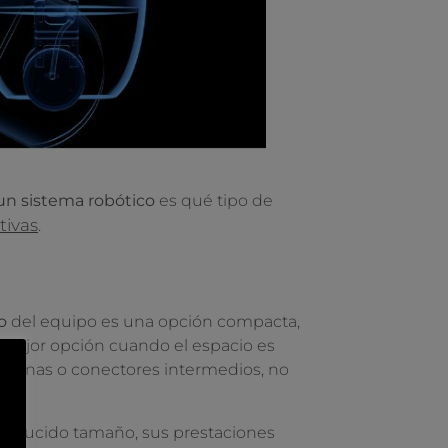
 un sistema robótico
es qué tipo de
tivas
.
o
del equipo es una opción compacta,
la mejor opción cuando el espacio es
externas o conectores intermedios, no
u reducido tamaño, sus prestaciones