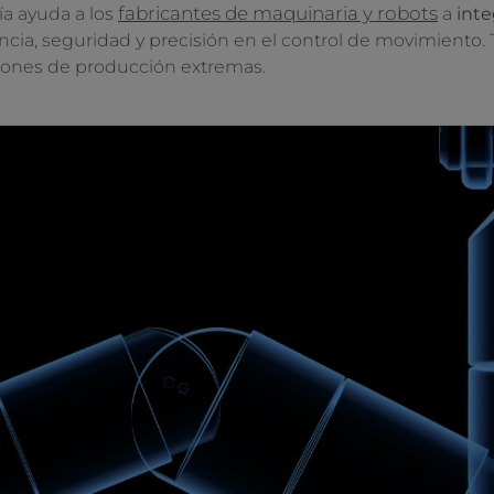
fabricantes de maquinaria y robots
a ayuda a los
a
inte
encia, seguridad y precisión en el control de movimien
ciones de producción extremas.