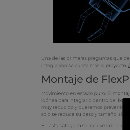
Una de las primeras preguntas que d
integración se ajusta más al proyecto.
Montaje de Flex
Movimiento en estado puro. El
montaje
idónea para integrarlo dentro del braz
muy reducido y queremos prevenir fricc
solo se reduce su peso y tamaño, sino 
En esta categoría se incluye la línea 