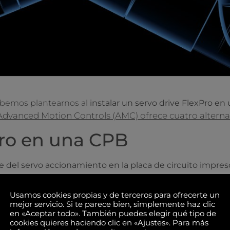
ebemos plantearnos al
instalar un servo drive FlexPro en
Advanced Motion Controls (AMC) ofrece cuatro alterna
Pro en una CPB
 del servo accionamiento en la placa de circuito impres
o robótico. Se puede configurar en uno o varios ejes. Es 
iones entre distintas piezas. Al prescindir de carcasas 
Usamos cookies propias y de terceros para ofrecerte un
también la posibilidad de fallos.
mejor servicio. Si te parece bien, simplemente haz clic
en «Aceptar todo». También puedes elegir qué tipo de
de servo drives FE de Advanced Motion Controls. Pese a s
cookies quieres haciendo clic en «Ajustes». Para más