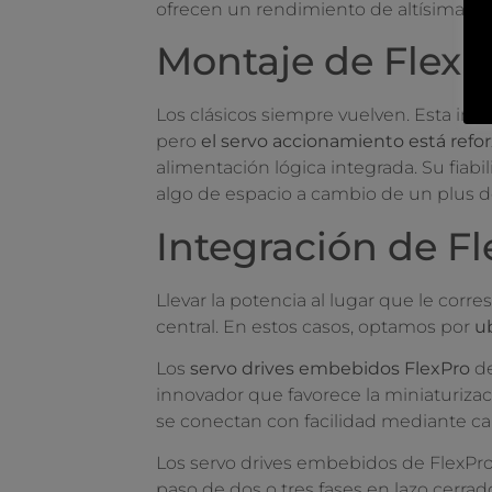
ofrecen un rendimiento de altísima c
Montaje de FlexP
Los clásicos siempre vuelven. Esta ins
pero
el servo accionamiento está refo
alimentación lógica integrada. Su fia
algo de espacio a cambio de un plus de
Integración de F
Llevar la potencia al lugar que le corr
central. En estos casos, optamos por
ub
Los
servo drives embebidos FlexPro
de
innovador que favorece la miniaturiza
se conectan con facilidad mediante c
Los servo drives embebidos de FlexPro
paso de dos o tres fases en lazo cerra