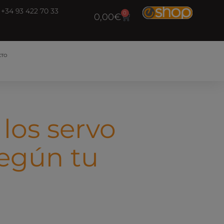
+34 93 422 70 33
0
0,00
€
CTO
los servo
según tu