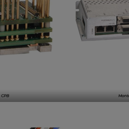
n CPB
Monta