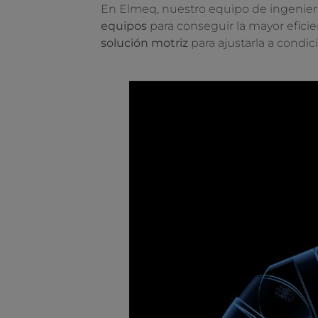
En Elmeq, nuestro equipo de ingenierí
equipos
para conseguir la mayor efici
solución motriz
para ajustarla a condi