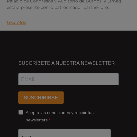
Palacio de Congresos y Auditorio de Burgos, y Elmeq
estará presente como patrocinador partner oro.
Leer Más
DÓNDE
ESTAMOS
SUSCRÍBETE A NUESTRA NEWSLETTER
Passeig
dels
Ferrocarrils
Catalans
SUSCRIBIRSE
178,
Cornellà
Acepto las condiciones y recibir tus
de
newsletters.
Llobregat
08940