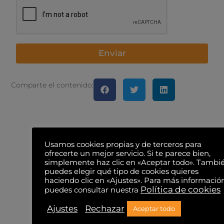
Enviar
Comparte el contenido:
Usamos cookies propias y de terceros para
ofrecerte un mejor servicio. Si te parece bien,
simplemente haz clic en «Aceptar todo». Tambi
puedes elegir qué tipo de cookies quieres
haciendo clic en «Ajustes». Para más informació
También te puede
Política de cookies
puedes consultar nuestra
interesar...
Ajustes
Rechazar
Aceptar todo