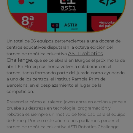
Un total de 36 equipos pertenecientes a una docena de
centros educativos disputarán la octava edición del
ASTI Robotics
torneo de robótica educativa
Challenge
, que se celebrará en Burgos el próximo 13 de
abril. En Elmeq nos honra volver a colaborar con el
torneo, tanto formando parte del jurado como ayudando
a uno de los centros, el Institut Rambla Prim de
Barcelona, en el desplazamiento al lugar de la
competición.
Presenciar cómo el talento joven entra en acción y pone a
prueba su destreza en tecnología, programación y
robótica es siempre un motivo de felicidad para el equipo
de Elmeq. Por eso este año no nos podíamos perder el
torneo de robótica educativa ASTI Robotics Challenge.