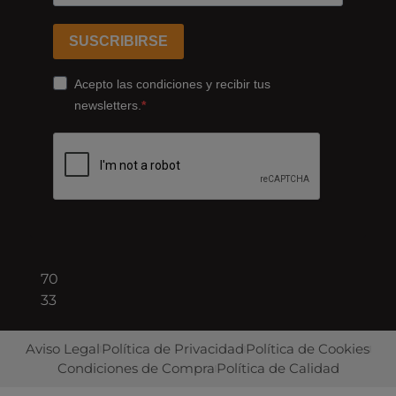
Ferrocarrils
Catalans
SUSCRIBIRSE
178,
Cornellà
Acepto las condiciones y recibir tus
de
newsletters.
Llobregat
08940
Barcelona
+34
93
422
70
33
Aviso Legal
Política de Privacidad
Política de Cookies
Condiciones de Compra
Política de Calidad