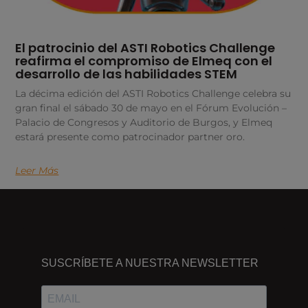
El patrocinio del ASTI Robotics Challenge
reafirma el compromiso de Elmeq con el
desarrollo de las habilidades STEM
La décima edición del ASTI Robotics Challenge celebra su
gran final el sábado 30 de mayo en el Fórum Evolución –
Palacio de Congresos y Auditorio de Burgos, y Elmeq
estará presente como patrocinador partner oro.
Leer Más
DÓNDE
ESTAMOS
SUSCRÍBETE A NUESTRA NEWSLETTER
Passeig
dels