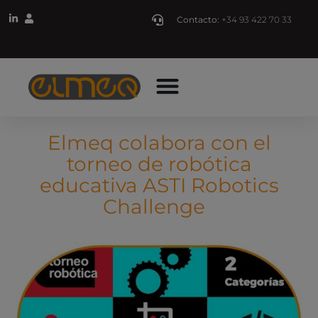
Contacto:
+34 93 422 70 33
Elmeq colabora con el
torneo de robótica
educativa ASTI Robotics
Challenge