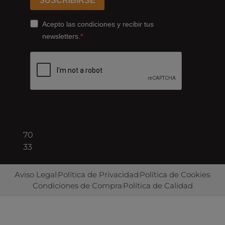
Catalans
SUSCRIBIRSE
178,
Cornellà
Acepto las condiciones y recibir tus
de
newsletters.
Llobregat
08940
Barcelona
+34
93
422
70
33
Aviso Legal
Política de Privacidad
Política de Cookies
Condiciones de Compra
Política de Calidad