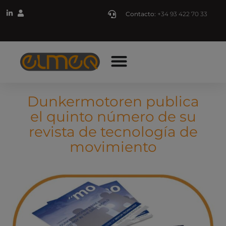
Contacto:
+34 93 422 70 33
Dunkermotoren publica
el quinto número de su
revista de tecnología de
movimiento