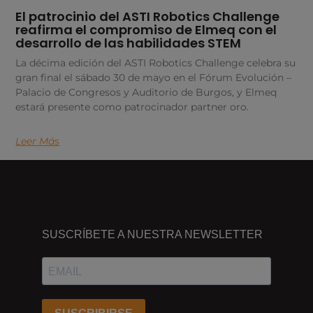
El patrocinio del ASTI Robotics Challenge
reafirma el compromiso de Elmeq con el
desarrollo de las habilidades STEM
La décima edición del ASTI Robotics Challenge celebra su
gran final el sábado 30 de mayo en el Fórum Evolución –
Palacio de Congresos y Auditorio de Burgos, y Elmeq
estará presente como patrocinador partner oro.
Leer Más
DÓNDE
ESTAMOS
SUSCRÍBETE A NUESTRA NEWSLETTER
Passeig
dels
Ferrocarrils