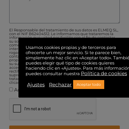
El Responsable del tratamiento de sus datos es ELMEQ SL,
con el NIF B62404512. Le informamos que trataremos la
información que usted nos facilite con el ﬁn de contestar
su solicitud de información y de remitirle comunicación
comercial sobre nuestros servicios que puedan ser de su
Usamos cookies propias y de terceros para
interés. Si usted no desea recibir información comercial,
rogamos nos lo informe enviando un e-mail a
ofrecerte un mejor servicio. Si te parece bien,
contacto@movendimotion.com Los datos personales
simplemente haz clic en «Aceptar todo». Tambi
proporcionados se conservarán mientras usted no solicite
puedes elegir qué tipo de cookies quieres
su supresión. Le informamos que usted tiene derecho a
acceder a sus datos personales, así como a solicitar la
haciendo clic en «Ajustes». Para más informació
rectiﬁcación de los datos inexactos o, en su caso, solicitar su
Política de cookies
puedes consultar nuestra
supresión a cualquier momento.La base legal para el
tratamiento de sus datos es el consentimiento otorgado al
clicar la casilla de aceptación al ﬁnal de este formulario.
Ajustes
Rechazar
Aceptar todo
Acepto la política de privacidad.