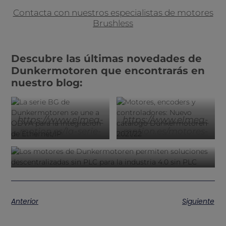
Contacta con nuestros especialistas de motores
Brushless
Descubre las últimas novedades de
Dunkermotoren que encontrarás en
nuestro blog:
https://www.elmeq-
https://www.elmeq-
motion.es/la-serie-
motion.es/motores-
bg-de-
encoders-y-
dunkermotoren-se-
controladores-
une-a-odva-para-
nuevo-catalogo-
https://www.elmeq-motion.es/motores-
la-integracion-de-
dunkermotoren
dunkermotoren-soluciones-
ethernet-i
descentralizadas-sin-plc
Anterior
Siguiente