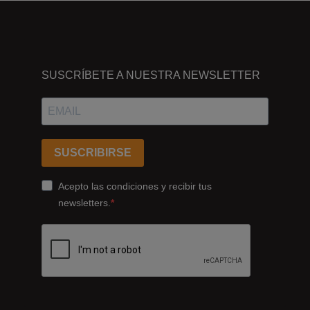
DÓNDE
ESTAMOS
SUSCRÍBETE A NUESTRA NEWSLETTER
Passeig
dels
Ferrocarrils
Catalans
SUSCRIBIRSE
178,
Cornellà
Acepto las condiciones y recibir tus
de
newsletters.
Llobregat
08940
Barcelona
+34
93