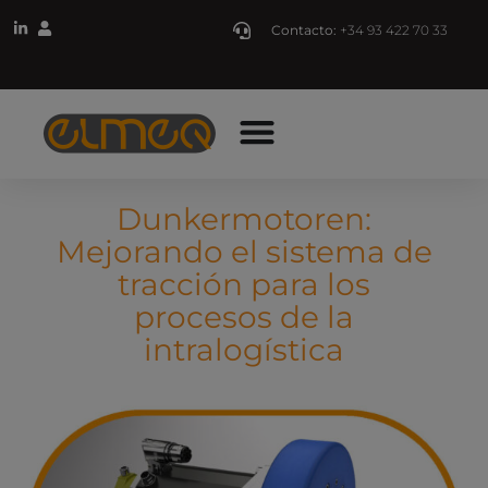
Contacto:
+34 93 422 70 33
Dunkermotoren:
Mejorando el sistema de
tracción para los
procesos de la
intralogística