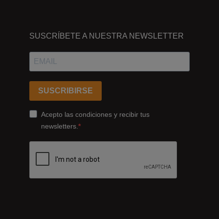
DÓNDE
ESTAMOS
SUSCRÍBETE A NUESTRA NEWSLETTER
Passeig
dels
Ferrocarrils
Catalans
SUSCRIBIRSE
178,
Cornellà
Acepto las condiciones y recibir tus
de
newsletters.
Llobregat
08940
Barcelona
+34
93
422