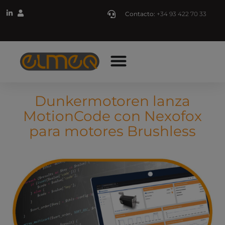
Contacto:
+34 93 422 70 33
Dunkermotoren lanza
MotionCode con Nexofox
para motores Brushless