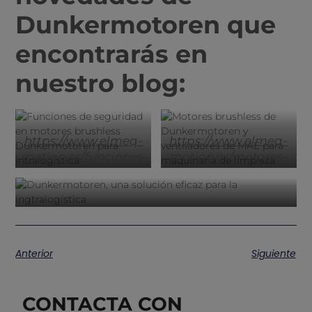
Dunkermotoren que
encontrarás en
nuestro blog:
https://www.elmeq-
https://www.elmeq-
motion.es/funciones-
motion.es/motores-
seguridad-sto-
brushless-y-
motores-brushless-
ventiladores-mae
-
dunkermotoren-
para-limpieza-
https://www.elmeq-motion.es/servomotores-
para-intralogistica
suelos
de-dunkermotoren-para-maquinaria-de-
packaging
Anterior
Siguiente
CONTACTA CON