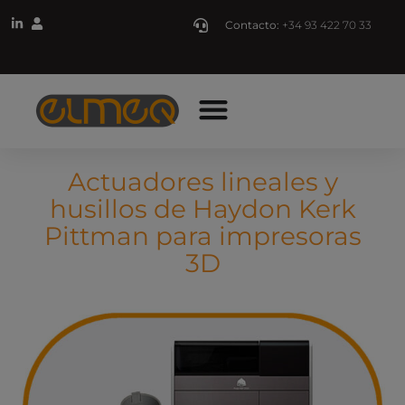
Contacto:
+34 93 422 70 33
Actuadores lineales y
husillos de Haydon Kerk
Pittman para impresoras
3D