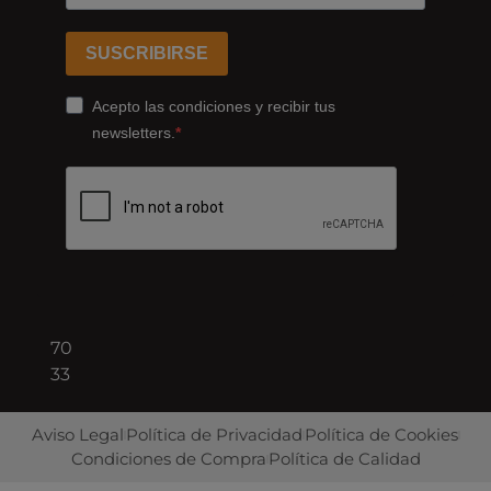
dels
Ferrocarrils
Catalans
SUSCRIBIRSE
178,
Cornellà
Acepto las condiciones y recibir tus
de
newsletters.
Llobregat
08940
Barcelona
+34
93
422
70
33
Aviso Legal
Política de Privacidad
Política de Cookies
Condiciones de Compra
Política de Calidad