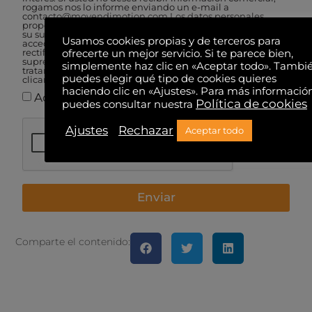
rogamos nos lo informe enviando un e-mail a
contacto@movendimotion.com Los datos personales
proporcionados se conservarán mientras usted no solicite
su supresión. Le informamos que usted tiene derecho a
Usamos cookies propias y de terceros para
acceder a sus datos personales, así como a solicitar la
rectiﬁcación de los datos inexactos o, en su caso, solicitar su
ofrecerte un mejor servicio. Si te parece bien,
supresión a cualquier momento.La base legal para el
simplemente haz clic en «Aceptar todo». Tambi
tratamiento de sus datos es el consentimiento otorgado al
puedes elegir qué tipo de cookies quieres
clicar la casilla de aceptación al ﬁnal de este formulario.
haciendo clic en «Ajustes». Para más informació
Acepto la política de privacidad.
Política de cookies
puedes consultar nuestra
Ajustes
Rechazar
Aceptar todo
Enviar
Comparte el contenido: