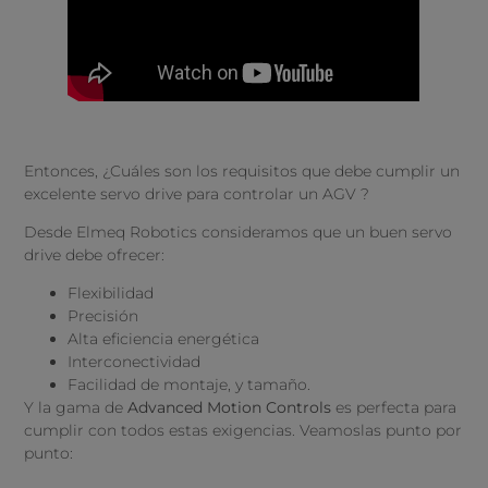
Entonces, ¿Cuáles son los requisitos que debe cumplir un
excelente servo drive para controlar un AGV ?
Desde Elmeq Robotics consideramos que un buen servo
drive debe ofrecer:
Flexibilidad
Precisión
Alta eficiencia energética
Interconectividad
Facilidad de montaje, y tamaño.
Y la gama de
Advanced Motion Controls
es perfecta para
cumplir con todos estas exigencias. Veamoslas punto por
punto: