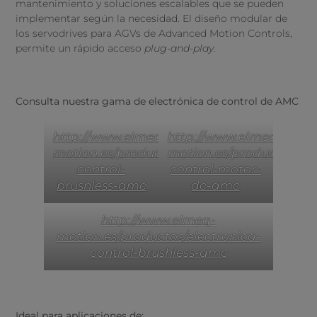
mantenimiento y soluciones escalables que se pueden
implementar según la necesidad. El diseño modular de
los servodrives para AGVs de Advanced Motion Controls,
permite un rápido acceso
plug-and-play
.
Consulta nuestra gama de electrónica de control de AMC
http://www.elmeq-
http://www.elmeq-
motion.es/productos/electronica-
motion.es/productos/ele
control-
control-motor-
brushless-amc
dc-amc
http://www.elmeq-
motion.es/productos/electronica-
control-brushless-amc
Ideal para aplicaciones de: