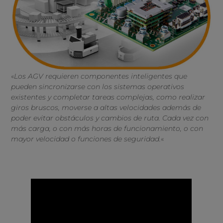
«
Los AGV requieren componentes inteligentes que
pueden sincronizarse con los sistemas operativos
existentes y completar tareas complejas, como realizar
giros bruscos, moverse a altas velocidades además de
poder evitar obstáculos y cambios de ruta. Cada vez con
más carga, o con más horas de funcionamiento, o con
mayor velocidad o funciones de seguridad.
«