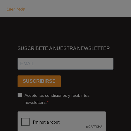
Leer Más
DÓNDE
ESTAMOS
SUSCRÍBETE A NUESTRA NEWSLETTER
Passeig
dels
Ferrocarrils
Catalans
SUSCRIBIRSE
178,
Cornellà
Acepto las condiciones y recibir tus
de
newsletters.
Llobregat
08940
Barcelona