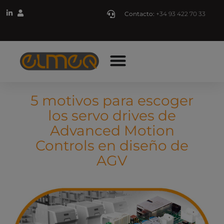
Contacto:
+34 93 422 70 33
5 motivos para escoger
los servo drives de
Advanced Motion
Controls en diseño de
AGV