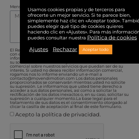
Mensaje
Usamos cookies propias y de terceros para
ofrecerte un mejor servicio. Si te parece bien,
simplemente haz clic en «Aceptar todo». Tambi
puedes elegir qué tipo de cookies quieres
haciendo clic en «Ajustes». Para más informació
Política de cookies
puedes consultar nuestra
Ajustes
Rechazar
Aceptar todo
El Responsable del tratamiento de sus datos es ELMEQ SL,
con el NIF B62404512. Le informamos que trataremos la
información que usted nos facilite con el ﬁn de contestar
su solicitud de información y de remitirle comunicación
comercial sobre nuestros servicios que puedan ser de su
interés. Si usted no desea recibir información comercial,
rogamos nos lo informe enviando un e-mail a
contacto@movendimotion.com Los datos personales
proporcionados se conservarán mientras usted no solicite
su supresión. Le informamos que usted tiene derecho a
acceder a sus datos personales, así como a solicitar la
rectiﬁcación de los datos inexactos o, en su caso, solicitar su
supresión a cualquier momento.La base legal para el
tratamiento de sus datos es el consentimiento otorgado al
clicar la casilla de aceptación al ﬁnal de este formulario.
Acepto la política de privacidad.