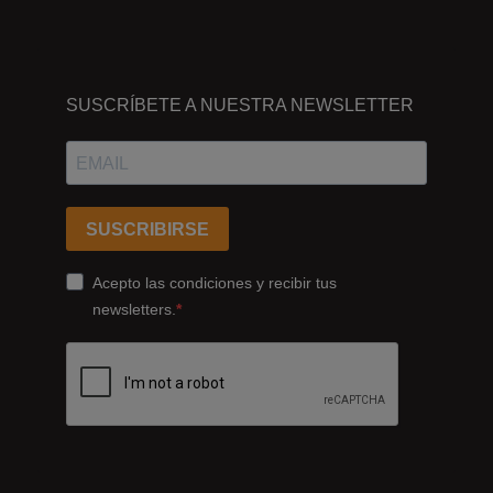
DÓNDE
ESTAMOS
SUSCRÍBETE A NUESTRA NEWSLETTER
Passeig
dels
Ferrocarrils
Catalans
SUSCRIBIRSE
178,
Cornellà
Acepto las condiciones y recibir tus
de
newsletters.
Llobregat
08940
Barcelona
+34
93