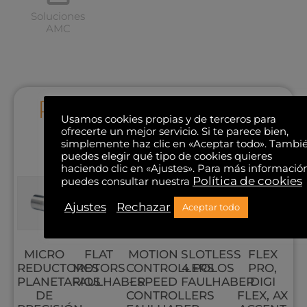
Soluciones
AMC
PRODUCTOS PARA
Usamos cookies propias y de terceros para
RADARES Y
ofrecerte un mejor servicio. Si te parece bien,
simplemente haz clic en «Aceptar todo». Tambi
ANTENAS
puedes elegir qué tipo de cookies quieres
haciendo clic en «Ajustes». Para más informació
Política de cookies
puedes consultar nuestra
Ajustes
Rechazar
Aceptar todo
MICRO
FLAT
MOTION
SLOTLESS
FLEX
REDUCTORES
MOTORS
CONTROLLERS
4 POLOS
PRO,
PLANETARIOS
FAULHABER
- SPEED
FAULHABER
DIGI
DE
CONTROLLERS
FLEX, AX