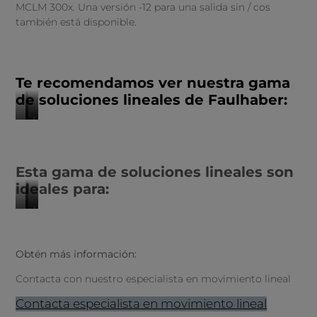
MCLM 300x. Una versión -12 para una salida sin / cos
también está disponible.
Te recomendamos ver nuestra gama
de soluciones lineales de Faulhaber:
https://www.elmeq-
https://www.elmeq-
https://www.elmeq-
motion.es/productos/motores-
motion.es/productos/motores-
motion.es/productos/actuadores-
lineales-
lineales-
lineales-
Esta gama de soluciones lineales son
faulhaber-
faulhaber-
faulhaber
quickshaft
quickshaft
ideales para:
https://www.elmeq-
https://www.elmeq-
https://www.elmeq-
motion.es/mercado/medical-
motion.es/mercado/robotica
motion.es/mercado/automatizacion-
laboratorio
industrial
Obtén más información:
Contacta con nuestro especialista en movimiento lineal
Contacta especialista en movimiento lineal