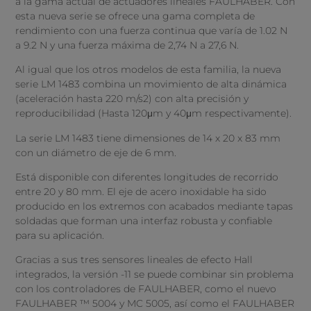
a la gama actual de actuadores lineales FAULHABER. Con
esta nueva serie se ofrece una gama completa de
rendimiento con una fuerza continua que varía de 1.02 N
a 9.2 N y una fuerza máxima de 2,74 N a 27,6 N.
Al igual que los otros modelos de esta familia, la nueva
serie LM 1483 combina un movimiento de alta dinámica
(aceleración hasta 220 m/s2) con alta precisión y
reproducibilidad (Hasta 120μm y 40μm respectivamente).
La serie LM 1483 tiene dimensiones de 14 x 20 x 83 mm
con un diámetro de eje de 6 mm.
Está disponible con diferentes longitudes de recorrido
entre 20 y 80 mm. El eje de acero inoxidable ha sido
producido en los extremos con acabados mediante tapas
soldadas que forman una interfaz robusta y confiable
para su aplicación.
Gracias a sus tres sensores lineales de efecto Hall
integrados, la versión -11 se puede combinar sin problema
con los controladores de FAULHABER, como el nuevo
FAULHABER ™ 5004 y MC 5005, así como el FAULHABER