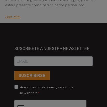
Palacio de Congresos y Auditorio de Burgos, y Elmeq
estará presente como patrocinador partner oro.
Leer Más
DÓNDE
ESTAMOS
SUSCRÍBETE A NUESTRA NEWSLETTER
Passeig
dels
Ferrocarrils
Catalans
SUSCRIBIRSE
178,
Cornellà
Acepto las condiciones y recibir tus
de
newsletters.
Llobregat
08940