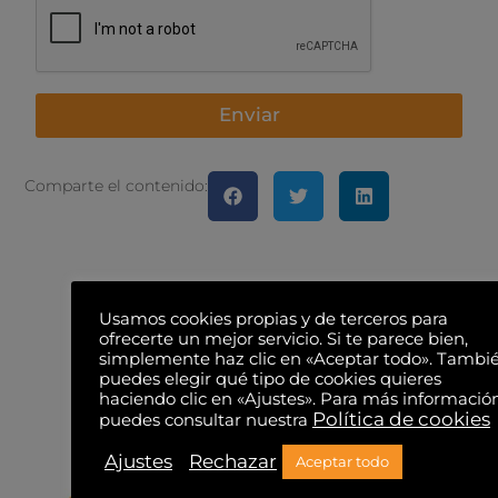
Enviar
Comparte el contenido:
Usamos cookies propias y de terceros para
ofrecerte un mejor servicio. Si te parece bien,
simplemente haz clic en «Aceptar todo». Tambi
puedes elegir qué tipo de cookies quieres
haciendo clic en «Ajustes». Para más informació
También te puede
Política de cookies
puedes consultar nuestra
interesar...
Ajustes
Rechazar
Aceptar todo