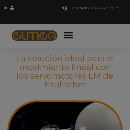
Contacto:
+34 93 422 70 33
La solución ideal para el
movimiento lineal con
los servomotores LM de
Faulhaber