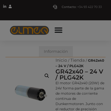
Contacto:
+34 93 422 70 33
Descripción
Información
Inicio
Tienda
/
/
GR42x40
– 24 V / PLG42K
GR42x40 – 24 V
/ PLG42K
El motor GR42x40 (20W) de
24V forma parte de la gama
de motores de corriente
continua de
Dunkermotoren. Junto con
el reductor de precisión