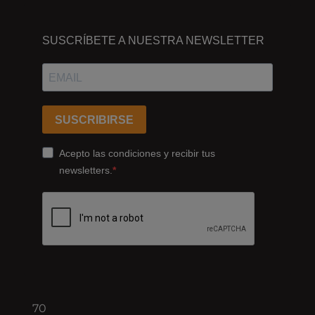
DÓNDE
ESTAMOS
SUSCRÍBETE A NUESTRA NEWSLETTER
Passeig
dels
Ferrocarrils
Catalans
SUSCRIBIRSE
178,
Cornellà
Acepto las condiciones y recibir tus
de
newsletters.
Llobregat
08940
Barcelona
+34
93
422
70