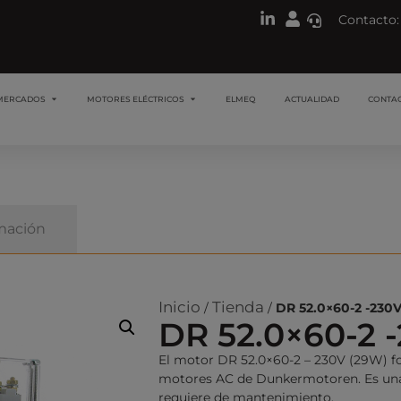
Contacto:
MERCADOS
MOTORES ELÉCTRICOS
ELMEQ
ACTUALIDAD
CONTA
mación
Inicio
Tienda
/
/
DR 52.0×60-2 -230
DR 52.0×60-2 
El motor DR 52.0×60-2 – 230V (29W) f
motores AC de Dunkermotoren. Es una
requiere de mantenimiento.