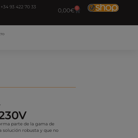
+34 93 422 70 33
0
0,00
€
CTO
V
-230V
orma parte de la gama de
 solución robusta y que no