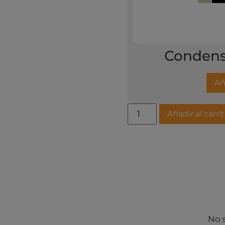
Condens
Añ
Añadir al carri
No 