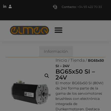
Contacto:
+34 93 422 70 33
Descripción
Información
Inicio
Tienda
/
/
BG65x50
SI – 24V
BG65x50 SI –
24V
El motor BG65x50 SI (80W)
de 24V forma parte de la
gama de los servomotores
brushless con electrónica
integrada de
Dunkermotoren. Destaca