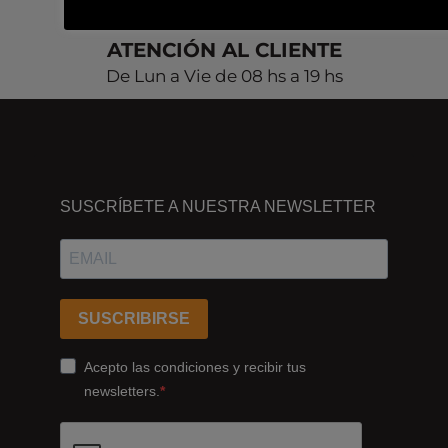
ATENCIÓN AL CLIENTE
De Lun a Vie de 08 hs a 19 hs
DÓNDE
ESTAMOS
SUSCRÍBETE A NUESTRA NEWSLETTER
Passeig
dels
Ferrocarrils
Catalans
SUSCRIBIRSE
178,
Cornellà
Acepto las condiciones y recibir tus
de
newsletters.
Llobregat
08940