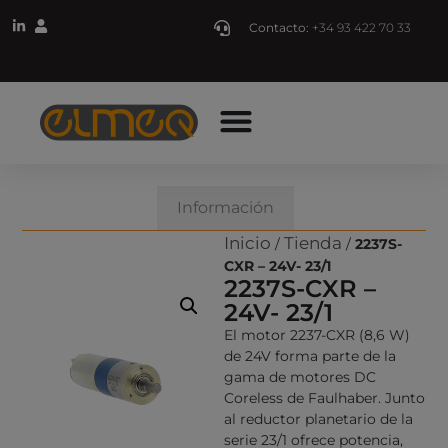
Contacto:
+34 93 422 70 33
Descripción
Información
Inicio
Tienda
/
/
2237S-
CXR – 24V- 23/1
2237S-CXR –
24V- 23/1
El motor 2237-CXR (8,6 W)
de 24V forma parte de la
gama de motores DC
Coreless de Faulhaber. Junto
al reductor planetario de la
serie 23/1 ofrece potencia,