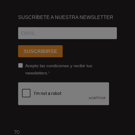
DÓNDE
ESTAMOS
SUSCRÍBETE A NUESTRA NEWSLETTER
Passeig
dels
Ferrocarrils
Catalans
SUSCRIBIRSE
178,
Cornellà
Acepto las condiciones y recibir tus
de
newsletters.
Llobregat
08940
Barcelona
+34
93
422
70